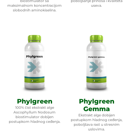
biostimulator sa
poboljšanje prinosa i kvaliteta
maksimalnom koncentracijom
useva.
slobodnih aminokiselina.
Phylgreen
Phylgreen
Gemma
100% čist ekstrakt alge
Ascophyllum Nodosum
Ekstrakt alge dobijen
biostimulator dobijen
postupkom hladnog ceđenja,
postupkom hladnog ceđenja.
poboljšava rast u stresnim
uslovima.