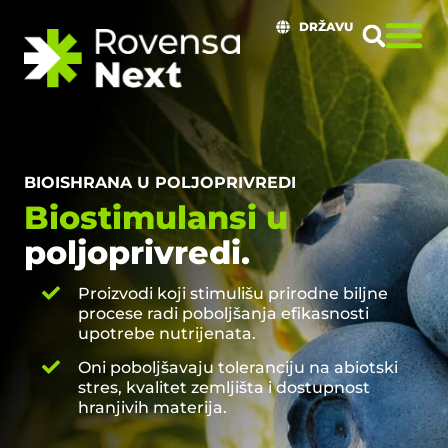
DRŽAVU
BIOISHRANA U POLJOPRIVREDI
Biostimulansi u
poljoprivredi.
Proizvodi koji stimulišu prirodne biljne
procese radi poboljšanja efikasnosti
upotrebe nutrijenata.
Oni poboljšavaju toleranciju na abiotski
stres, kvalitet zemljišta i dostupnost
hranjivih materija.