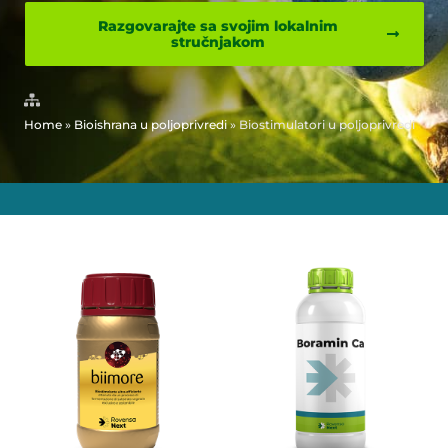
Razgovarajte sa svojim lokalnim
stručnjakom
Home
»
Bioishrana u poljoprivredi
»
Biostimulatori u poljoprivredi