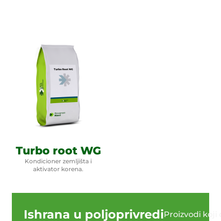
Turbo root WG
Kondicioner zemljišta i
aktivator korena.
Ishrana u poljoprivredi
Proizvodi koj