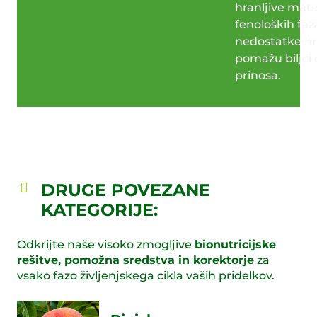
hranljive mate
fenoloških faza
nedostatke hra
pomažu biljci 
prinosa.
DRUGE POVEZANE
KATEGORIJE:
Odkrijte naše visoko zmogljive
bionutricijske
rešitve, pomožna sredstva in korektorje
za
vsako fazo življenjskega cikla vaših pridelkov.