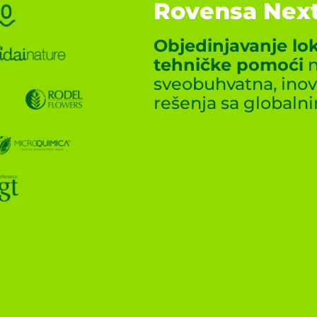
Rovensa Next
Objedinjavanje lok
tehničke pomoći
n
sveobuhvatna, inov
rešenja sa globaln