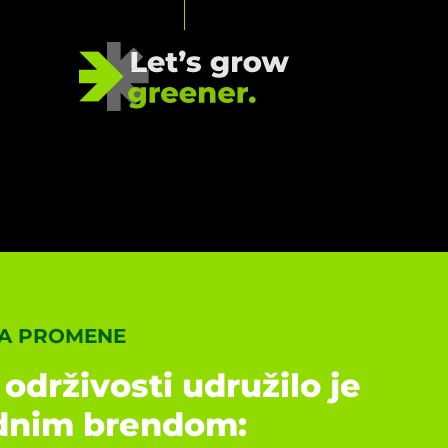
ZA PROMENE
održivosti udružilo je
dnim brendom: