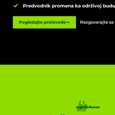
Predvodnik promena ka održivoj buduć
Pogledajte proizvode
Razgovarajte sa