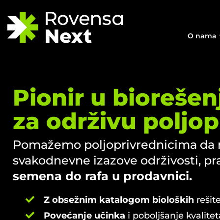
O nama
Pionir u bioreše
za održivu poljop
Pomažemo poljoprivrednicima da r
svakodnevne izazove održivosti, pr
semena do rafa u prodavnici.
Z obsežnim katalogom bioloških
rešite
Povećanje učinka
i poboljšanje kvalitet