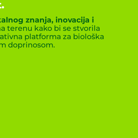
.
alnog znanja, inovacija i
a terenu kako bi se stvorila
ativna platforma za biološka
im doprinosom.