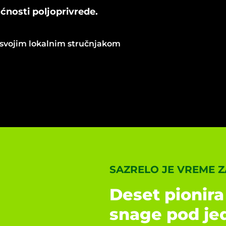
nosti poljoprivrede.
 svojim lokalnim stručnjakom
SAZRELO JE VREME 
Deset pionira 
snage pod je