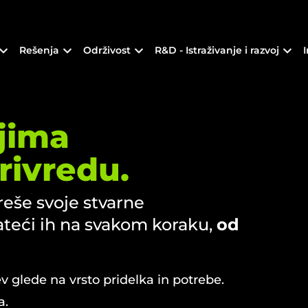
Rešenja
Održivost
R&D - Istraživanje i razvoj
njima
rivredu.
eše svoje stvarne
ateći ih na svakom koraku,
od
v glede na vrsto pridelka in potrebe.
a.