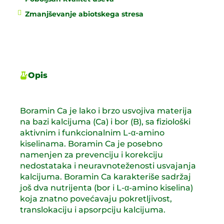
Zmanjševanje abiotskega stresa
Opis
Boramin Ca je lako i brzo usvojiva materija
na bazi kalcijuma (Ca) i bor (B), sa fiziološki
aktivnim i funkcionalnim L-α-amino
kiselinama. Boramin Ca je posebno
namenjen za prevenciju i korekciju
nedostataka i neuravnoteženosti usvajanja
kalcijuma. Boramin Ca karakteriše sadržaj
još dva nutrijenta (bor i L-α-amino kiselina)
koja znatno povećavaju pokretljivost,
translokaciju i apsorpciju kalcijuma.