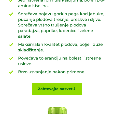
Jedinstvena formula kalcijuma, bora i L-α-
amino kiselina.
Sprečava pojavu gorkih pega kod jabuke,
pucanje plodova trešnje, breskve i šljive.
Sprečava vršno truljenje plodova
paradajza, paprike, lubenice i zelene
salate.
Maksimalan kvalitet plodova, bolje i duže
skladištenje.
Povećava toleranciju na bolesti i stresne
uslove.
Brzo usvanjanje nakon primene.
Zahtevajte nasvet