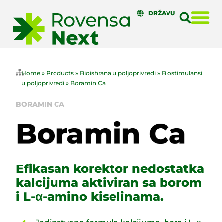
DRŽAVU
Home
»
Products
»
Bioishrana u poljoprivredi
»
Biostimulansi
u poljoprivredi
»
Boramin Ca
BORAMIN CA
Efikasan korektor nedostatka
kalcijuma aktiviran sa borom
i L-α-amino kiselinama.