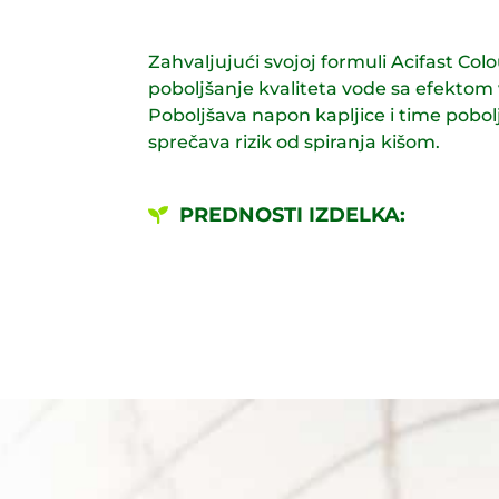
Zahvaljujući svojoj formuli Acifast Colo
poboljšanje kvaliteta vode sa efektom v
Poboljšava napon kapljice i time poboljš
sprečava rizik od spiranja kišom.
PREDNOSTI IZDELKA: