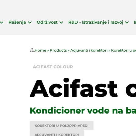
Rešenja
Održivost
R&D - Istraživanje i razvoj
Home
»
Products
»
Adjuvanti i korektori
»
Korektori u p
ACIFAST COLOUR
Kondicioner vode na baz
KOREKTORI U POLJOPRIVREDI
ADJUVANTI I KOREKTORI