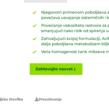
Njegovom primenom poboljšava se 
povećava usvajanje sistemičnih i ko
Povećanje viskoziteta rastvora za 
smanjujući tako rizik od spiranja u
Zahvaljujući svojoj formulaciji, A
dalje poboljšava metabolizam bilj
Veća homogenost tank mikseva me
Zahtevajte nasvet
ijska številka
Preuzimanja