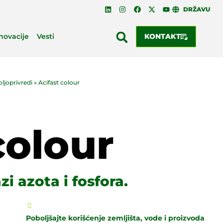
DRŽAVU
Inovacije
Vesti
KONTAKT
oljoprivredi
»
Acifast colour
i azota i fosfora.
Poboljšajte korišćenje zemljišta, vode i proizvoda