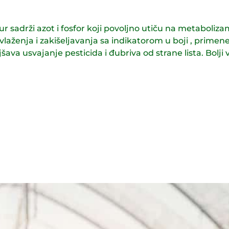
ur sadrži azot i fosfor koji povoljno utiču na metabolizam
laženja i zakišeljavanja sa indikatorom u boji , primene
ava usvajanje pesticida i đubriva od strane lista. Bolji v