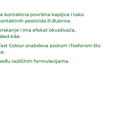
kontaktna površina kapljice i tako
ntaktnih pesticida ili đubriva.
prskanje i ima efekat okvašivača,
sled kiše.
cifast Colour snabdeva azotom i fosforom što
ke.
đu različitim formulacijama.